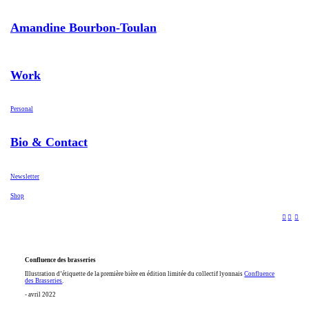
Amandine Bourbon-Toulan
Work
Personal
Bio & Contact
Newsletter
Shop
︎
︎
︎
Confluence des brasseries
Illustration d’étiquette de la première bière en édition limitée du collectif lyonnais
Confluence
des Brasseries
.
- avril 2022